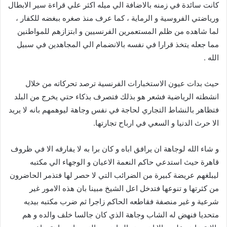
كانت سائدة في زمنه بالاضافة الي ميله اكثر علي قراءة سير الابطال
ورياضتي الفروسية و الرماية ، كما عرف منذ صغره ببغضه للكفار ،
لما شاهده من ظلم المستعمرين الفرنسيين و ابتزازهم للمواطنين
مما جعله يتخذ قرارا في نفسه بالانضمام الي المجاهدين في سبيل
الله .
حيث بدات عيون الاستخبارات الفرنسية ترصد تحركاته من خلال
انشطته الرياضية فشعر هو بذلك فتصرف بذكاء حتي يخرج من البلد
فتظاهر بالنشاط التجاري لحاجة في نفس وجاهة ليوهمهم بانه لا يريد
الا حرث الدنيا و السعي في ارباح تجارتها.
و شاء الله لوجاهة ان يرافق اباه و كان برا به لا يفارقه الا في ظروف
قاهرة حيث استدعي حاكم النعمة الاعيان و الوجهاء الي مكتبه
ليبلغهم عريضة كبيرة من الضرائب التي لا حصر لها فتذمر الحاضرون
من كثرتها و تنوعها فتدخل اعل الشيخ مبينا بان هذه الامور غير
شرعية و غير منصفة فقاطعه الحاكم زاجرا ثم ضرب مكتبه بيديه
متحديا فنهض له الشاب وجاهة الذي كان جالسا خلف والده و هم