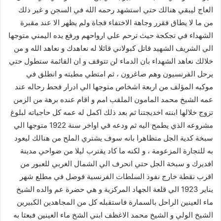
العاج ليبقي هنالك حتي استشهد رحمه الله في السجن و غير ذلك
من ما لا يطاق فقرر وجاهة الاختفاء فجاة ولم يظهر الا عند مقبرة
الشهداء في تجكجة حيث ترحم علي ارواحهم ورفع يده اليمني متوجها
الي الشريف الشهيد قاتل كبولاني قائلا له نعاهدك و نعاهد الله و من
خلالك نعاهد الشهداء بان الدماء لن تتوقف و ان القائمة ستطول حتي
يرحل الفرنسيون وهم صاغرون ، ثم امتطي مطيته و انطلق في
موكبه المؤلف من اربعة اشخاص متوجها الي ادرار فحط رحاله عند
عمه الشيخ محمد المامون الملقب امم و اقام عنده برهة من الزمن
تزوج خلالها ابنته اخديجتنا ثم بعد ذلك اكمل له عمه كل حاجياته لبلوغ
مشروعه الذي يطمح اليه ثم ودعه في اواخر سنة 1922 متوجها الي
سبخة كدية الجل متظاهرا بانه سوف يشتري الملح من هنالك ليعود
به للتجارة المزعومة ، و لكنه ما كاد يقترب ليلا من ضواحي مدينة
افديرك و سبخة الجل حتي انحرف الي الشمال الغربي للعبور من
اقرب نقطة خارج نفوذ السلطات الفرنسية فوصل في مطلع شهر
يناير 1923 الي قلعة الجهاد المركزية و هي حضرة عم والده الشيخ
ماء العينين الراحل بالسمارة فاستقبله كل من المجاهدين الكبيرين
الشيخ الولي و الشيخ محمد الاغظف ابني الشخ ماء العينين فبعثا به