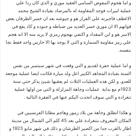
و اما هجوم المفوض السامي العقيد موري و الذي كان ردا علي
عملية لبيرات فوجد المقاومة له بالمرصاد بقيادة الشيخ محمد
الاغظف فاجبرته علي الفرار هو و جيوشه بعد ان خسر الطرفان بعض
قواتهم الا ان موري خسر العديد من ضباطه و جنوده و كاد يقع في
الاسر هو و ابن المقداد و اكتفي بهجوم رمزي لا يريد منه الا انه هجم
علي رمز مقاومة السمارة و التي لا يوجد بها الا حارس واحد فقط نجا
بنفسه.
و اما عملية حفرة لقديم و التي وقعت في شهر سبتمبر من نفس
السنة بقيادة المجاهد الكبير اعل ولد ميارة فكانت ايضا عملية موجعة
للعدو، و لكن هذه العمليات الثلاث لم يعقبها شيئ يذكر حتي سنة
1923م مع بداية عمليات وجاهة المزلزلة و التي من اولها عملية
تنغرادة و التي سوف اتحدث اليكم عنها في الفقرة التالية .
و هكذا انطلق وجاهة من بلاد زمور وهاجم مطايا الفرنسيين في
المكان المعروف بتنغرادة علي بعد 45 كلم الي الشمال من مدينة
اطار بالقرب جدا من اكصير الطرشان و ذلك في شهر مايو 1923 و