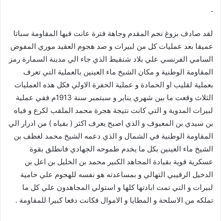
لقد صادف بزوغ نجم المقدم وجاهة فترة عانت فيها المقاومة سباتا
عميقا بعد عمليات كل من لبيرات و صد هجوم العقيد موري المفوض
السامي الفرنسي علي بلاد شنقيط الذي جاء الي مدينة السمارة رمز
المقاومة الوطنية و مكان الشيخ ماء العينين بالعملية التي تعرف
بعملية لقليب او الحمادة و عملية الحفرة الاولي فكل هذه العمليات
الثلاث وقعت ما بين شهري يناير و سبتمبر سنة 1913م ففي عملية
لبيرات المدوية و التي كانت نتيجة هجرة محمد الملقب لكرع و فياه
بن سيدي بن المعيوف و الذي اصبح يعرف اكثر ( بفياه ) من ادرار الي
المقاومة الوطنية في الشمال و الذي دعمه الشيخ محمد لغظف بن
الشيخ ماء العينين بكل ما يخدم طموحه الجهادي فانطلق بقوة
عسكرية قوية بقيادة المجاهد الكبير محمد بن الخليل بن اعل بن
الدخيل الرقيبي التهالي و بمساعدته هو نفسه للهجوم علي حامية
لبيرات و التي تمت ابادتها كلها و استولي المجاهدون علي كل ما
تملكه من الاسلحة و المطايا و الاموال فكانت دفعا كبيرا للمقاومة .