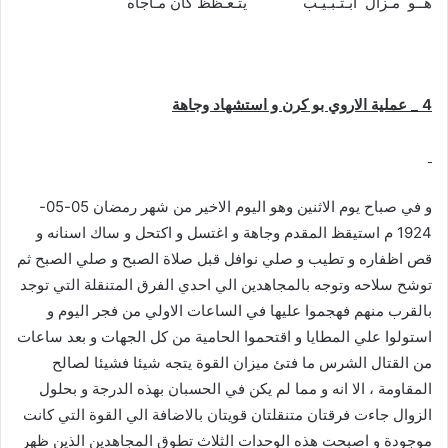
هــو مـزال ابـتـبـيـب يتـعـظظ كان مـاجاه
4 _ عملية الاروي بو كرن و استشهاد وجاهة
و في صباح يوم الاثنين وهو اليوم الاخير من شهر رمضان 05-05-
1924 م استيقظ المقدم وجاهة و اغتسل و اكتحل و ساك اسنانه و
قص اظفاره و تطيب و صلي نوافل قبل صلاة الصبح و صلي الصبح ثم
توشح سلاحه وتوجه بالمجاهدين الي احدي الفرق المتنقلة التي توجد
بالقرب منهم فهجموا عليها في الساعات الاولي من فجر اليوم و
استولوا علي المطايا و اقتحموا الحامية من كل الجهات و بعد ساعات
من القتال الشرس ما فتئ ميزان القوة يتجه شيئا فشيئا لصالح
المقاومة ، الا انه و مما لم يكن في الحسبان بهذه الدرجة و بحلول
الزوال جاءت فرقتان متنقلتان قويتان بالاضافة الي القوة التي كانت
موجودة و اصبحت هذه الوحدات الثلاث تطوق المجاهدين الذين ظهر