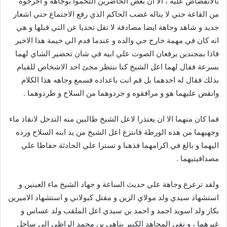
بالانقضاض عليه ، الا ان بعض الحاضرين التحموا بوجاهة و اخرجوه
من القاعة حتي لا يناله غضب الحاكم الذي رفع الاجتماع حتي اشعار
جديد و شاهد وجاهة ايضا مصادفة لا تقل تحديا عن التي قبلها و هي
انه كان في مهمة خارج حي والده و عندما قدم الي خيمة هذا الاخير
فاذا بمجندين يرفعان الصوت علي ابيه في شان تحضير الشاي لهما
بسرعة فقال لهما اعل الشيخ كنا ننتظر مجئ احد الاشخاص للقيام
بذلك فقال له احدهما بل قم انت باعداده فسمع وجاهه هذا الكلام
وانقض عليهما هو و مرافقوه و جردوهما من السلاح و طردوهما .
فما كان منهما الا ان يعتذرا لاعل الشيخ طالبين منه التدخل لانقاذ ماء
وجهيهما من هذه الورطة فانتزع اعل الشيخ من يد ابنه السلاح ورده
اليهما و بالغ في اكرامهما فذهبا و تسترا علي الحادثة حفاظا علي
مصداقيتيهما .
ولقد ترعرع وجاهة علي حديث الساعة و جهاد الشيخ ماء العينين و
استشهاد سيدي ولد مولاي الزين و مقتل كبولاني و استشهاد الاميرين
بكار ولد اسويد احمد و احمد بن سيدي اعل الملقب ولد عساس و
غيرهما ، و نفي المجاهد الكبير بناهي بن محمد الراظي الي ساحل