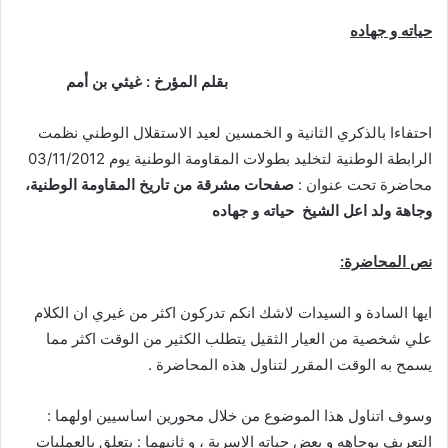
حياته و جهاده
بقلم المؤرخ :
غيثي بن
أ
مم
احتفاءا بالذكري الثانية و الخمسين لعيد الاستقلال الوطني نظمت
الرابطة الوطنية لتخليد بطولات المقاومة الوطنية يوم 03/11/2012
محاضرة تحت عنوان :
صفحات مشرقة من تاريخ المقاومة الوطنية،
وجاهة ولد اعل الشيخ حياته و جهاده
نص المحاضرة:
ايها السادة و السيدات لاشك انكم تدركون اكثر من غيري ان الكلام
علي شخصية من العيار الثقيل يتطلب الكثير من الوقت اكثر مما
يسمح به الوقت المقرر لتناول هذه المحاضرة .
وسوف اتناول هذا الموضوع من خلال محورين اساسيين اولهما :
التعريف بوجاهه و بعض حياته الاسرية ، و ثانيهما : يتعلق بالعمليات