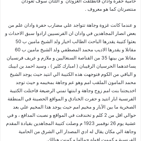
حامية حفرة وادان فانطلقت الغزوتان و اللتان سوف تعودان
منتصرتان كما هو معروف .
و عندما كانت غزوة وجاهة تتواجد علي مضارب حفرة وادان علم من
بعض انصار المجاهدين في وادان ان الفرنسيين ارادوا سبق الاحداث و
بعثوا كتيبة يقدرها الباحث الطالب اخيار ولد الشيخ مامين ب 50
مقاتلا و يقدرها الاديب محمد المصطفي ولد الشيخ مامين ب 60
مقاتلا من بينها 35 من القناصة السنغاليين و ملازم و عريف فرنسيان
يساعدهما الحرسيان الرقيبان ( امبارك كلير ) ، وسيد احمد بن ابيبك
و الباقي من الكوم فتوجهت هذه الكتيبة الي انتيد حيث يوجد الشيخ
محمد المامون الملقب امم وهو عم وجاهة بمخيمه و حيث توجد
اخديجتنا بنت امم زوج وجاهة و ابنتها تمني الرضيعة فاحتلت الكتيبة
الفرنسية ابار انتيد و حفرت الخنادق و المواقع الحصينة في المنطقة
الصخرية ما بين الآبار و مخيم امم حيث يوجد هذا المخيم علي بعد
حوالي اقل من 2 كلم و تخندقت في المواقع و نصبت المدافع ، و في
عشية يوم 26 نوفمبر 1923 م وصلت كتيبة المجاهدين بقيادة المقدم
وجاهة الي مكان يقال له ادي المصدار الي الشرق من الحامية
الفرنسية و كممت افواه جمالها و كمنت هنالك.