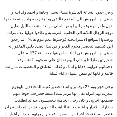
و في حدود الساعة العاشرة مساء تسلل وجاهة و احمد ولد اييه و
سيني بن الدرويش الي المخيم فالتقي وجاهة زوجه واخذ بنته يلاطفها
لاول وآخر مرة وقدم اليها بعض الحلي ، و بعد منتصف الليل بقليل
توجه الرجال الثلاثة الي الحامية الفرنسية و طافوا حولها عدة مرات
ورصدوا المواقع الاستراتيجية فوجدوها تنعم بنوم هادئ ، ثم رجعوا
الي كتيبتهم لتحضير هجوم الفجر و في هذا الصدد دلني المغفور له
سيني بن الدرويش في لقاءات اجريتها معه سنة 1977م علي
شجيرتين مازالتا و حتي اليوم تقفان علي سوقهما كانتا موقعا
لاختبائهم حولهما ذهابا و ايابا . و كذلك الخنادق و التحصينات ما زالت
قائمة و كانها لم يمض عليها الا ايام قليلة .
و في فجر يوم 27 نوفمبر و اثناء تحضير كتيبة المجاهدين للهجوم
شعرت بهم امراة يقال لها مريم بنت المنعة فصرخت خوفا منهم
فسمعها اخرون و كان رجال الحامية يتحسسون عند ئذ انطلقت
صفارات الانذار و اعلنت حالة التاهب القصوي ، فشعر المجاهدون ان
عنصر المباغتة قد افرغ من مضمونه فحولوا وجهتهم نحو ( ام آغوابة )