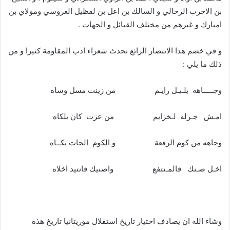
بن الاجرب الرحالي و السالك بن اعل بن لفظيل العروسي ومولاي بن
امبارك و غيرهم من مختلف القبائل و الجهات .
و في خضم هذا الانتصار الرائع تحدث شعراء ادب المقاومة كثيرا و من
ذلك ما يلي :
وجـــــاهه يلـيـل رايـم من زينت مسل وساه
امـش جـرله لـخزايم من عزت كان يلكاه
وجاهه من كوم الرفعة و الكوم الجات نكــاه
اخـل صـنك فالمـنتفع واصنيك فانتيد اخلاه
وشاء الله ان يصادف اختيار تاريخ استقلال موريتانيا تاريخ هذه