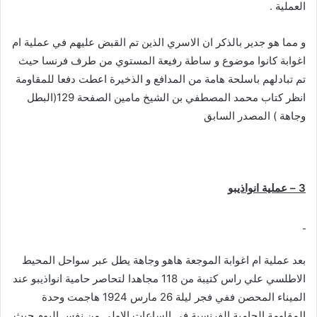
العملية .
و مما هو جدير بالذكر ان الاسري الذين تم القبض عليهم في عملية ام
اغوابة كانوا موضوع و ساطة رفيعة المستوي من طرف فرنسا حيث
تم تبادلهم باسلحة هامة من المدافع و الذخيرة اعطت دفعا للمقاومة
انظر كتاب محمد المصطفي بن الشيخ مامين الصفحة 129(البطل
وجاهة ) المصدر السابق
3 – عملية انواذيبو
بعد عملية ام اغوابة الموجعة هاهو وجاهة يطل عبر سواحل المحيط
الاطلسي علي راس كتيبة من 118 مجاهدا لتحاصر حامية انواذيبو عند
الميناء المحصن ففي فجر ليلة 26 مارس 1924 هاجمت وحدة
المقاومة الحامية الفرنسية في الساعات الاولي من نفس اليوم حيث