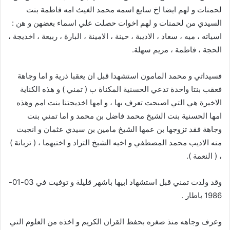
لحمنات و لهم ايضا اخ سابع اسمه محمد الغيث امه فاطمة بنت
السيدي من لحمنات و لهم اخوات حصلت علي اسماء بعضهن و هن :
اسياته ، ميه ، سعاد ، الاديبة ، حينة ، الامينة ، البارة ، ربيعة ، اخديجة ،
الحجة ، فاطمة ، مريم سهلة.
فسيداتي و محمد المامون استشهدا قبل ان يعقبا ذرية و اما وجاهة
فعقب بنتا واحدة تدعي الحسنية المكناة ب ( تمني ) و هذه الكناية
الاخيرة هي التي اصبحت تعرف بها ، و امها اخديجتنا بنت امم وهذه
امها الحسنية بنت الشيخ محمد فاضل بن محمد و اما تمني بنت
وجاهة فقد تزوجها بن عمها الشيخ مامين بن سيدي عثمان و انجبت
منه الاديب محمد المصطفي و اخيه الشيخ التراد و اختيهما ، ( تربانة )
، ( النعمة ).
وقد ولدت تمني قبل استشهاد ابيها باشهر قليلة و توفيت في 03-01-
1986 باطار .
وعرف وجاهه منذ صغره بحفظ القران الكريم و اخذه من العلوم التي