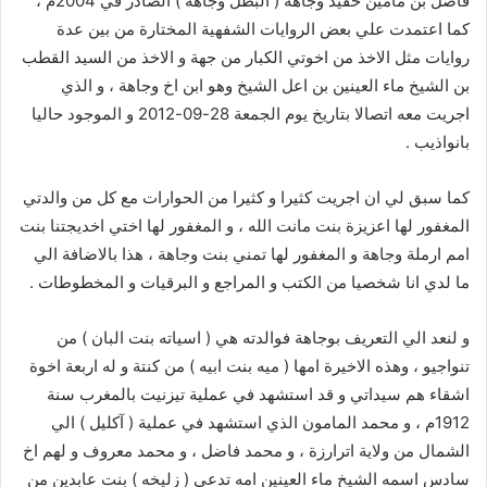
فاضل بن مامين حفيد وجاهه ( البطل وجاهة ) الصادر في 2004م ،
كما اعتمدت علي بعض الروايات الشفهية المختارة من بين عدة
روايات مثل الاخذ من اخوتي الكبار من جهة و الاخذ من السيد القطب
بن الشيخ ماء العينين بن اعل الشيخ وهو ابن اخ وجاهة ، و الذي
اجريت معه اتصالا بتاريخ يوم الجمعة 28-09-2012 و الموجود حاليا
بانواذيب .
كما سبق لي ان اجريت كثيرا و كثيرا من الحوارات مع كل من والدتي
المغفور لها اعزيزة بنت مانت الله ، و المغفور لها اختي اخديجتنا بنت
امم ارملة وجاهة و المغفور لها تمني بنت وجاهة ، هذا بالاضافة الي
ما لدي انا شخصيا من الكتب و المراجع و البرقيات و المخطوطات .
و لنعد الي التعريف بوجاهة فوالدته هي ( اسياته بنت البان ) من
تنواجيو ، وهذه الاخيرة امها ( ميه بنت ابيه ) من كنتة و له اربعة اخوة
اشقاء هم سيداتي و قد استشهد في عملية تيزنيت بالمغرب سنة
1912م ، و محمد المامون الذي استشهد في عملية ( آكليل ) الي
الشمال من ولاية اترارزة ، و محمد فاضل ، و محمد معروف و لهم اخ
سادس اسمه الشيخ ماء العينين امه تدعي ( زليخه ) بنت عابدين من