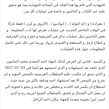
الجهادية التي قام بها هذا القائد في الساحة الجهادية مما هو متفق
عليه عند الكتاب و الباحثين و خاصة في عمليات كل من :
( تنغرادة ) و ( ام اغوابة ) ، ( انواذيبو ) ، (الاروي بو كرن ) فقط تاركا
في الوقت الحاضر الحديث عن عمليات تعرض لها ادب المقاومة ، و
بعض الباحثين مثل عمليات تذكر في الجريفية و حفرة ودان الشرقية
و ابطاح ارجل و المنتفعة و العبيدي بازواد، وربما غير ذلك حتي تكتمل
المعلومات حول هذه العمليات.
و للتنبيه : فانني لن اتعرض كذلك لجهاد اخيه المقدم محمد المامون
الذي خلفه بعد استشهاده و الذي استشهد هو ايضا في 03-07-1927
و الذي سبق ان حكمت عليه السلطات الفرنسية بالسجن المؤبد و لم
يخرج من السجن الا بعد استشهاد اخيه وجاهة باكثر من سنة حيث
استطاع ان يكسر قيد الحديد و يتخلص من جلاديه و ينجو باعجوبة الي
ان يصل الي الشمال و يلتحق بالسلطان الشيخ امربيه ربه و الذي
اصدر امرا بتعيينه مقدما للجهاد مكان اخيه الراحل .