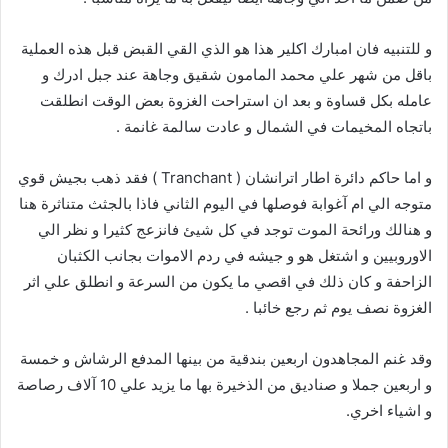
و للتنبيه فان امبارك اكلير هذا هو الذي القي القبض قبل هذه العملية
باقل من شهر علي محمد المامون شقيق وجاهة عند جبل ادرك و
عامله بكل قساوة و بعد ان استراحت الغزوة بعض الوقت انطلقت
باتجاه المخيمات في الشمال و عادت سالمة غانمة .
و اما حاكم دائرة اطار اترانشان ( Tranchant ) فقد ذهب بجيش قوي
متوجه الي ام آغوابة فوصلها في اليوم الثاني فاذا بالجثث متناثرة هنا
و هنالك ورائحة الموت توجد في كل شيئ فانزعج كثيرا و نظر الي
الاوروبيين و اشتغل هو و جيشه في ردم الاموات بجانب الكثبان
الزاحفة و كان ذلك في اقصي ما يكون من السرعة و انطلق علي اثر
الغزوة نصف يوم ثم رجع خائبا .
وقد غنم المجاهدون اربعين بندقية من بينها المدفع الرشاش و خمسة
و اربعين جملا و صناديق من الذخيرة بها ما يزيد علي 10 آلاف رصاصة
و اشياء اخري.