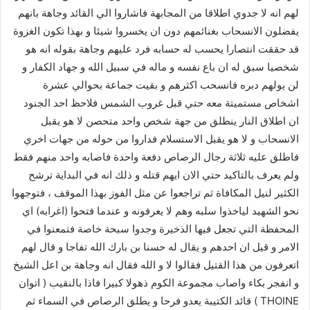
لهم انه لا جدوي اطلاقا من المجابهة فاشاروا الي القائد وجاهة بانهم
يفضلون الانسحاب بغنائمهم دون ان يخسروا شيئا و بهذا تكون الغزوة
قد حققت انتصارا يحسب له حسابه فرد عليهم وجاهة بقوله انه هو
شخصيا سبق له ان باع نفسه و ماله في سبيل الله و جهاد الكفار و
لن يولهم دبره فانسحب اكثرهم و بقيت جماعة بحوالي عشرة
اشخاص مستميتة معه حتي قبل غروب الشمس فلاحظ احد الجنود
ان اطلاق النار ينطلق من جهة شخص واحد متحصن لا هو يقبل
الانسحاب و لا هو يقبل الاستسلام فداروا من حوله من جهات اخري
فاطلق عليه ثلاثة رجال الرصاص دفعة واحدة فاصابه واحد منهم فقط
ولم يعرف بالتاكيد حتي الان ايهم قتله و ذلك انه في البداية ترشح
الكثير لنيل المكافاة ثم تراجعوا عن مثل الفوز بهذا الموقف ، فتوجهوا
نحو الشهيد لياخذوا سلبه وهم لا يعرفونه و عندما فتحوا (اغرابه) اي
المحفظة التي تجعل فيها الذخيرة وجدوا سبحة خاصة فتمعنوا في
الامر و قيل ان احدهم و يقال له حسنا بن بارك الله تفاجا و قال لهم
اتعرفون من هذا القتيل فقالوا لا و الله فقال انه وجاهة بن اعل الشيخ
و انفجر بكاء واصاب مجموعة الكوم ذهولا كبيرا فاذا بالنقيب ( اتوان
THOINE ) قائد الكتيبة يعدو فرحا و يطلق الرصاص في السماء ثم