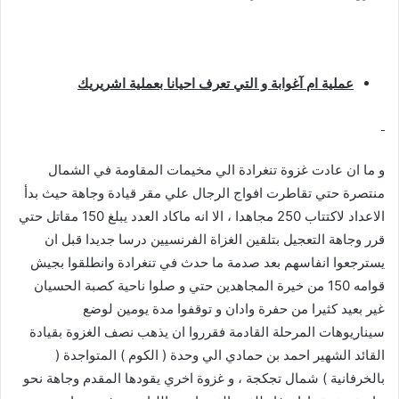
عملية ام آغوابة و التي تعرف احيانا بعملية اشريريك
و ما ان عادت غزوة تنغرادة الي مخيمات المقاومة في الشمال
منتصرة حتي تقاطرت افواج الرجال علي مقر قيادة وجاهة حيث بدأ
الاعداد لاكتتاب 250 مجاهدا ، الا انه ماكاد العدد يبلغ 150 مقاتل حتي
قرر وجاهة التعجيل بتلقين الغزاة الفرنسيين درسا جديدا قبل ان
يسترجعوا انفاسهم بعد صدمة ما حدث في تنغرادة وانطلقوا بجيش
قوامه 150 من خيرة المجاهدين حتي و صلوا ناحية كصبة الحسيان
غير بعيد كثيرا من حفرة وادان و توقفوا مدة يومين لوضع
سيناريوهات المرحلة القادمة فقرروا ان يذهب نصف الغزوة بقيادة
القائد الشهير احمد بن حمادي الي وحدة ( الكوم ) المتواجدة (
بالخرفانية ) شمال تجكجة ، و غزوة اخري يقودها المقدم وجاهة نحو