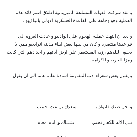
و لقد شرفت القوات المسلحة الموريتانية اطلاق اسم قائد هذه
العملية وهو وجاهة علي القاعدة العسكرية الاولي بانواذيبو .
و بعد ان انتهت عملية الهجوم علي انواذيبو و عادت الغزوة الي
قواعدها منتصرة و كان من بينها بعض ابناء مدينة انواذيبو ممن لا
يحبون لبلدهم رؤية المستعمر علي ارض آبائهم و اجدادهم التي كانت
رمزا للحرية و الكرامة .
و يقول بعض شعراء ادب المقاومة اشادة نظما هاما الي ان يقول :
و اخل صنك فانواذيبو سعدك يل عت احبيب
يــل الاله للكفار تجيب يـتـبـاك و اياه امعاه