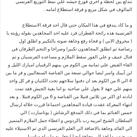
تندلع بين لحظة و اخري فوزع جيشه علي نمط التوزيع الفرنسي
المالوف في شكل مربع و فرقة استطلاع امامه .
و ما كاد يندفع في هذا المكان حتي قال احد فرقة الاستطلاع
الفرنسية هذه رائحة القطران فرد عليه احد المجاهدين بقوله رؤيته يا
( محروق الابي ) و فجاة رفع وجاهة صوته بالتكبير و اطلق اول
رصاصة ثم انطلق المجاهدون تكبيرا وصراخا و التحم الطرفان في
قتال عنيف و علي الفور سقط الملازم و مساعده الفرنسيان و تم
القاء القبض علي ثمانية من الكوم من بينهم الرقيبان امبارك الليل و
ابن آبيبك واسر ايضا حوالي تسعة من القناصة السنغاليين و فر ما بين
4 الي 6 من الكوم بعد ان دفنوا سلاحهم تحت الكثبان و فر كل واحد
منهم علي جهة لا يعول علي صاحبه ،و اما بقية الجيش فقد تمت
ابادته اي اكثر من ثلاثين قتيلا من القناصة و 6 من الكوم قتيلا . و بعد
انتهاء المعركة عقدت قيادة المجاهدين اجتماعا قررت خلاله ارسال
خمس الغنائم بما في ذلك المدفع الرشاش ( بوتاسارت ) الي
السلطان الشيخ امربيه رب باكردوس و اعطاء جمل الملازم المتميز
الي القائد وجاهة بالاضافة الي العلم الفرنسي الذي تم الاستيلاء عليه
من ضمن ما اخذ الي وجاهة ايضا ليفعل به ما يراه مناسبا .