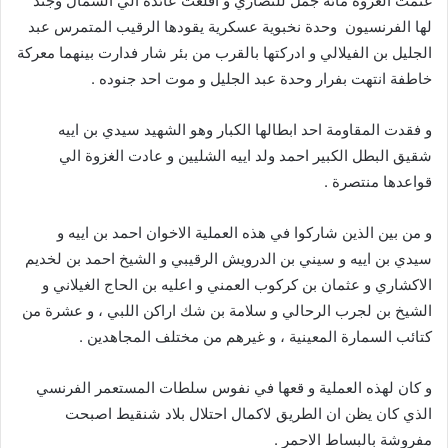
غنمت الغزوة مائة جمل للنصاري و اقلعت عائدة الي الشمال وجند
لها الفرنسيون وحدة نخبوية عسكرية يقودها الرقيب المتمرس عبد
الجليل بن الفيلالي و ادركتها بالقرب من بئر شار فدارت بينهما معركة
خاطفة انتهت بفرار وحدة عبد الجليل و موت احد جنوده .
و فقدت المقاومة احد ابطالها الكبار وهو الشهيد سيدي بن اييه
شقيق البطل الكبير احمد ولد اييه الشليين و عادت الغزوة الي
قواعدها منتصرة .
و من بين الذين شاركوا في هذه العملية الاخوان احمد بن اييه و
سيدي بن اييه و سيني بن الدرويش الرقيبي و الشيخ احمد بن لخديم
الاكشاري و عثمان بن كركوب العمني و اعليه بن الحاج الغيلاني و
الشيخ بن لجرب الرحالي و سلامة بن شك اراكن اللبي ، و عشرة من
كتائب السمارة المعينية ، و غيرهم من مختلف المجاهدين .
و كان لهذه العملية و قعها في نفوس سلطات المستعمر الفرنسي
الذي كان يظن ان الطريق لاكمال احتلال بلاد شنقيط اصبحت
مفروشة بالبساط الاحمر .