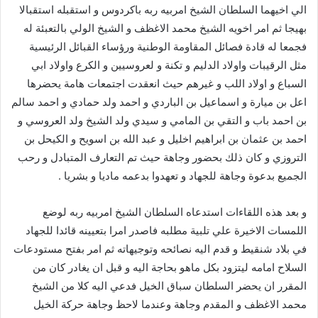
الي اخيهما السلطان الشيخ امربيه ربه باكردوس و استقبله استقبالا
بهيجا ثم امر اخويه الشيخ محمد الاغظف و الشيخ الولي بالتعبئة له
فجمعا له قادة فصائل المقاومة الوطنية ورؤساء القبائل الرئيسية
مثل الرقيبات واولاد الدليم و تكنة و لعروسيين و الكرع واولاد ابي
السباع و اولاد اللب و غيرهم حيث انعقدت اجتمعات هامة يحضرها
اعل بن ميارة و اسماعيل بن الباردي و احمد ولد حمادي و احمد سالم
بن احمد باب و التقي بن المامي و سيدي ولد الشيخ ولد العروسي و
احمد بن عثمان بن ابراهيم اخليل و عبد الله بن اسويح و الكيحل بن
التروزي و كان ذلك بحضور وجاهة حيث تم التعارف المتبادل و رحب
الجميع بدعوة وجاهة للجهاد و تعهدوا بدعمه ماديا و بشريا .
و بعد هذه اللقاءات استدعاه السلطان الشيخ امربيه ربه لوضع
اللمسات الاخيرة علي تلبية مطلبه فاصدر امرا بتعيينه قائدا للجهاد
في بلاد شنقيط و قدم اليه نصائحه وتوجيهاته ثم امر بفتح مستودعات
السلاح امامه ليتزود بكل ماهو بحاجة اليه و قبل ان يغادر كان من
المقرر ان يحضر السلطان سباق الخيل فدعي اليه كلا من الشيخ
محمد الاغظف و المقدم وجاهة وعندما لاحظ وجاهة حركة الخيل