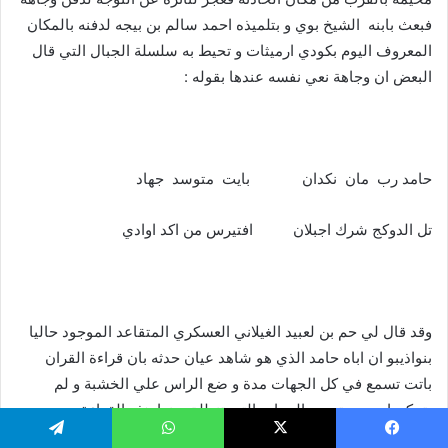
فبعث بابنه الشيخ بوي و بتلميذه احمد سالم بن بيجه لدفنه بالمكان
المعروف اليوم بكودي ارميثات و تحيط به سلسلة الجبال التي قال
البعض ان وجاهة نعي نفسه عندها بقوله :
حامد رب مان نكدان بايت متوسد جهاد
تل الدوكج شرك اجبلان افتيرس من اكد اوادي
وقد قال لي حم بن لعبيد الغيلاني العسكري المتقاعد الموجود حاليا
بنواذيبو ان اباه حامد الذي هو شاهد عيان حدثه بان قراءة القران
باتت تسمع في كل الجهات مدة و ضع الراس علي الخشبة و لم
يتمكن احد من تحديد الجهات التي تنطلق منها هذه القراءة .
يسبوك
X
واتساب
تيلقرام