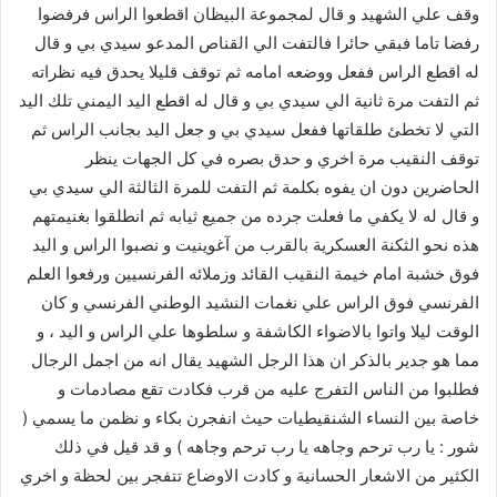
وقف علي الشهيد و قال لمجموعة البيظان اقطعوا الراس فرفضوا
رفضا تاما فبقي حائرا فالتفت الي القناص المدعو سيدي بي و قال
له اقطع الراس ففعل ووضعه امامه ثم توقف قليلا يحدق فيه نظراته
ثم التفت مرة ثانية الي سيدي بي و قال له اقطع اليد اليمني تلك اليد
التي لا تخطئ طلقاتها ففعل سيدي بي و جعل اليد بجانب الراس ثم
توقف النقيب مرة اخري و حدق بصره في كل الجهات ينظر
الحاضرين دون ان يفوه بكلمة ثم التفت للمرة الثالثة الي سيدي بي
و قال له لا يكفي ما فعلت جرده من جميع ثيابه ثم انطلقوا بغنيمتهم
هذه نحو الثكنة العسكرية بالقرب من آغوينيت و نصبوا الراس و اليد
فوق خشبة امام خيمة النقيب القائد وزملائه الفرنسيين ورفعوا العلم
الفرنسي فوق الراس علي نغمات النشيد الوطني الفرنسي و كان
الوقت ليلا واتوا بالاضواء الكاشفة و سلطوها علي الراس و اليد ، و
مما هو جدير بالذكر ان هذا الرجل الشهيد يقال انه من اجمل الرجال
فطلبوا من الناس التفرج عليه من قرب فكادت تقع مصادمات و
خاصة بين النساء الشنقيطيات حيث انفجرن بكاء و نظمن ما يسمي (
شور : يا رب ترحم وجاهه يا رب ترحم وجاهه ) و قد قيل في ذلك
الكثير من الاشعار الحسانية و كادت الاوضاع تتفجر بين لحظة و اخري