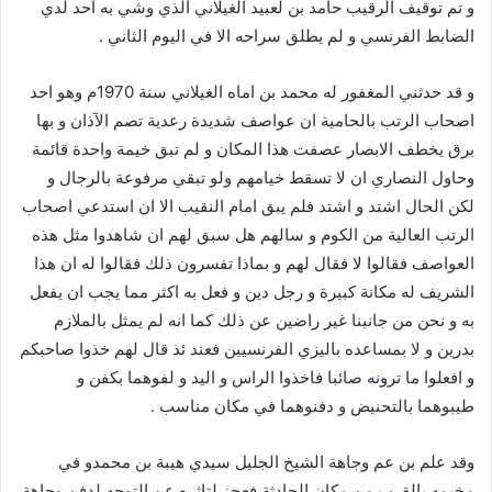
و تم توقيف الرقيب حامد بن لعبيد الغيلاني الذي وشي به احد لدي
الضابط الفرنسي و لم يطلق سراحه الا في اليوم الثاني .
و قد حدثني المغفور له محمد بن اماه الغيلاني سنة 1970م وهو احد
اصحاب الرتب بالحامية ان عواصف شديدة رعدية تصم الآذان و بها
برق يخطف الابصار عصفت هذا المكان و لم تبق خيمة واحدة قائمة
وحاول النصاري ان لا تسقط خيامهم ولو تبقي مرفوعة بالرجال و
لكن الحال اشتد و اشتد فلم يبق امام النقيب الا ان استدعي اصحاب
الرتب العالية من الكوم و سالهم هل سبق لهم ان شاهدوا مثل هذه
العواصف فقالوا لا فقال لهم و بماذا تفسرون ذلك فقالوا له ان هذا
الشريف له مكانة كبيرة و رجل دين و فعل به اكثر مما يجب ان يفعل
به و نحن من جانبنا غير راضين عن ذلك كما انه لم يمثل بالملازم
بدرين و لا بمساعده باليزي الفرنسيين فعند ئذ قال لهم خذوا صاحبكم
و افعلوا ما ترونه صائبا فاخذوا الراس و اليد و لفوهما بكفن و
طيبوهما بالتحنيض و دفنوهما في مكان مناسب .
وقد علم بن عم وجاهة الشيخ الجليل سيدي هيبة بن محمدو في
مخيمه بالقرب من مكان الحادثة فعجز لتاثره عن التوجه لدفن وجاهة