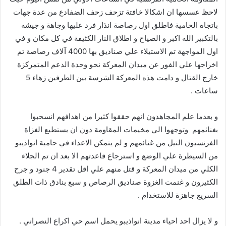
لاحظ عسسها ان اشكالا خافتة تزحف زحف الضفادع من عدة جهات
باتجاه الحامية فاطلق اول رصاصة انذار فرد عليها وجاهة و جيشه
بالتكبير الله اكبر و الصياح و اطلاق النار الكثيفة في كل مكان و في
اول المواجهة تم الاستيلاء علي صناديق بها 4000 آلاف رصاصة تم
اخراجها علي الفور عن ميدان المعركة نحو وحدة الدعم المتمركزة
خارج القتال و دامت هذه المعركة الشرسة بين الطرفين زهاء 5
ساعات .
و بعدما علم المجاهدون انهم حققوا كثيرا من اهدافهم انسحبوا
بغنائمهم وتوجهوا الي مخيمات المقاومة دون ان يستطيع الغزاة
الفرنسيون النيل من غنائمهم و لم يتمكن الاعداء في حامية انواذيبو
من السيطرة علي الوضع و استرجاع قاعدتهم الا بعد ان تم الجلاء
الكلي من ميدان المعركة و قتل منهم علي اقل تقدير 4 جنود و جرح
الكثيرون و غنمت الغزوة صناديق الرصاص و سبع بنادق ذات الطلق
السريع جاهزة للاستخدام .
و لا يزال احد احياء مدينة انواذيبو يحمل اسم حي اكراع النصراني .