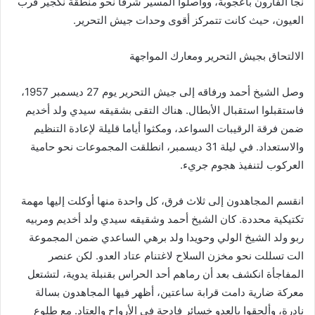
نجا الفارون بأعجوبة، وواصلوا المسير شرقا نحو منطقة نكجير قرب
العيون، حيث كانت تتمركز أقوى وحدات جيش التحرير.
الالتحاق بجيش التحرير ومعارك المواجهة
وصل الشيخ أحمد ورفاقه إلى جيش التحرير يوم 27 ديسمبر 1957،
فاستقبلوا استقبال الأبطال. هناك التقى بشقيقه سيدي ولد أخديم
ضمن فرقة الرقيبات السواعد، ومكثوا أياما قليلة لإعادة التنظيم
والاستعداد. في ليلة 31 ديسمبر، انطلقت المجموعات نحو حامية
العركوب لتنفيذ هجوم جريء.
انقسم المجاهدون إلى ثلاث فرق، كل واحدة منها أوكلت إليها مهمة
تكتيكية محددة. كان الشيخ أحمد وشقيقه سيدي ولد أخديم ومربيه
ربو ولد الشيخ الولي وحويدا ولد برهي الساعدي ضمن المجموعة
الت تسللت نحو مخزن السلاح لاغتنام عتاد العدو. لكن عنصر
المفاجأة انكشف بعد أن رماهم أحد الحراس بقنبلة يدوية، لتشتعل
معركة ضارية دامت قرابة ساعتين، أظهر فيها المجاهدون بسالة
نادرة، وألحقوا بالعدو خسائر فادحة في الأرواح والعتاد. مع طلوع