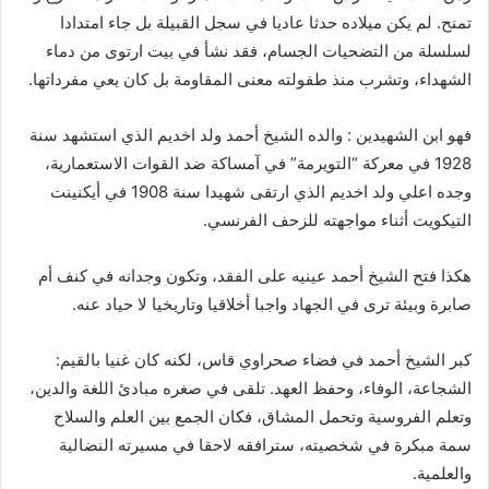
تمنح. لم يكن ميلاده حدثا عاديا في سجل القبيلة بل جاء امتدادا
لسلسلة من التضحيات الجسام، فقد نشأ في بيت ارتوى من دماء
الشهداء، وتشرب منذ طفولته معنى المقاومة بل كان يعي مفرداتها.
فهو ابن الشهيدين : والده الشيخ أحمد ولد اخديم الذي استشهد سنة
1928 في معركة “التويرمة” في آمساكة ضد القوات الاستعمارية،
وجده اعلي ولد اخديم الذي ارتقى شهيدا سنة 1908 في أيكنينت
التيكويت أثناء مواجهته للزحف الفرنسي.
هكذا فتح الشيخ أحمد عينيه على الفقد، وتكون وجدانه في كنف أم
صابرة وبيئة ترى في الجهاد واجبا أخلاقيا وتاريخيا لا حياد عنه.
كبر الشيخ أحمد في فضاء صحراوي قاس، لكنه كان غنيا بالقيم:
الشجاعة، الوفاء، وحفظ العهد. تلقى في صغره مبادئ اللغة والدين،
وتعلم الفروسية وتحمل المشاق، فكان الجمع بين العلم والسلاح
سمة مبكرة في شخصيته، سترافقه لاحقا في مسيرته النضالية
والعلمية.