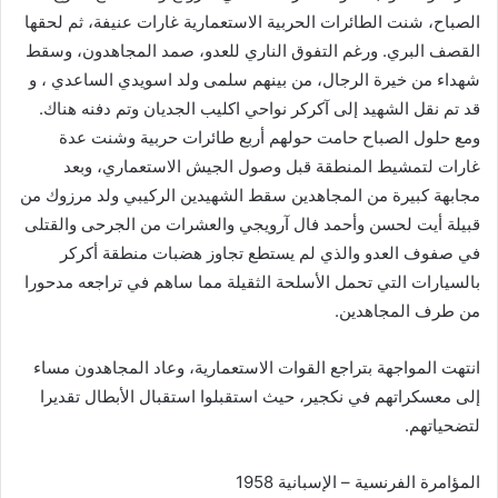
الصباح، شنت الطائرات الحربية الاستعمارية غارات عنيفة، ثم لحقها
القصف البري. ورغم التفوق الناري للعدو، صمد المجاهدون، وسقط
شهداء من خيرة الرجال، من بينهم سلمى ولد اسويدي الساعدي ، و
قد تم نقل الشهيد إلى آكركر نواحي اكليب الجديان وتم دفنه هناك.
ومع حلول الصباح حامت حولهم أربع طائرات حربية وشنت عدة
غارات لتمشيط المنطقة قبل وصول الجيش الاستعماري، وبعد
مجابهة كبيرة من المجاهدين سقط الشهيدين الركيبي ولد مرزوك من
قبيلة أيت لحسن وأحمد فال آرويجي والعشرات من الجرحى والقتلى
في صفوف العدو والذي لم يستطع تجاوز هضبات منطقة أكركر
بالسيارات التي تحمل الأسلحة الثقيلة مما ساهم في تراجعه مدحورا
من طرف المجاهدين.
انتهت المواجهة بتراجع القوات الاستعمارية، وعاد المجاهدون مساء
إلى معسكراتهم في نكجير، حيث استقبلوا استقبال الأبطال تقديرا
لتضحياتهم.
المؤامرة الفرنسية – الإسبانية 1958