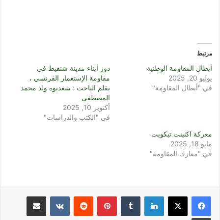
مرتبط
أبطال المقاومة الوطنية
دور أبناء مدينة شنقيط في
يوليو 20, 2025
مقاومة الإستعمار الفرنسي ،
في "أبطال المقاومة"
بقلم الباحث : سعدبوه ولد محمد
المصطفى
أكتوبر 10, 2025
في "الكتب والدراسات"
معركة اكنينت تيكويت
مايو 18, 2025
في "معارك المقاومة"
لينكدإن
بينتيريست
مشاركة عبر البريد
طباعة