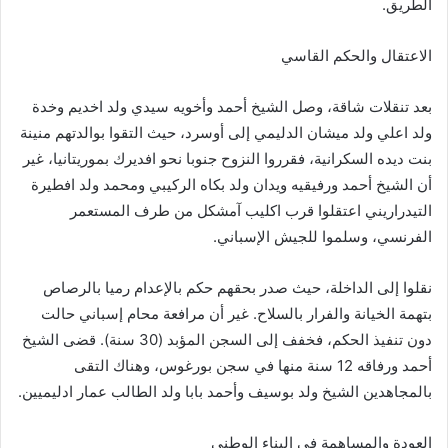
الطريق.
الاعتقال والحكم القاسي
بعد تنقلات شاقة، وصل الشيخ أحمد وأخويه سيدي ولد اخديم وخدة
ولد اعلي ولد ميشان الدليمي إلى أوسرد، حيث التقوا بوالدتهم منينة
بنت ديده السكرانية، فقرروا النزوح جنوبا نحو افديرك بموريتانيا، غير
أن الشيخ أحمد ورفيقيه ويدان ولد بكاه الركيبي ومحمد ولد افطيرة
التيدراريني اعتقلوا قرب اكليب آمشكل من طرف المستعمر
الفرنسي، وسلموا للجيش الإسباني.
نقلوا إلى الداخلة، حيث صدر بحقهم حكم بالإعدام رميا بالرصاص
بتهمة الخيانة والفرار بالسلاح. غير أن مرافعة محام إسباني حالت
دون تنفيذ الحكم، فخفف إلى السجن المؤبد (30 سنة). قضى الشيخ
أحمد ورفاقه 12 سنة منها في سجن بورغوس، وهناك التقى
بالمجاهدين الشيخ ولد بوسيف وأحمد بابا ولد الطالب عمار ادليميين.
العودة والمساهمة في البناء الوطني