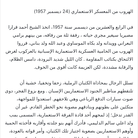
الهروب من المعسكر الاستعماري (24 ديسمبر 1957)
في الرابع والعشرين من ديسمبر سنة 1957، اتخذ الشيخ أحمد قرارا
مصيريا سيغير مجرى حياته ، رفقة ثلة من رفاقه، من بينهم برامي
البعراني وويدانه ولد بكاه الموساوي وعبد الله ولد بناني، قرروا
الهروب من الحامية العسكرية الاستعمارية الإسبانية بالعركوب لغرض
الالتحاق بكتائب المقاومة . كان الليل شديد البرودة، دامس الظلام،
والرقابة مشددة، لكن العزيمة كانت أقوى من الخوف.
تسلل الرجال بمحاذاة الكثبان الرملية، زحفا وتخفيا، خشية أن
تلتقطهم مناظير الجنود الاستعماريين الإسبان . ومع بزوغ الفجر، دوى
صوت سيارات الدفع الرباعي وهي تلاحقهم. استعدوا للمواجهة،
متكئين على بطونهم وبنادقهم مصوبة نحو الخطر القادم. غير أن
القدر تدخل؛ إذ لمحهم أحد قادة الفرقة الاستعمارية، المسمى بمب
ولد اعلي سالم الدليمي، فأدرك أنهم بنو جلدته وأقاربه فأخذته الحمية
وأوهم الاستعماريين بصعوبة اجتياز تلك الكثبان، وأمر قواته بالعودة،