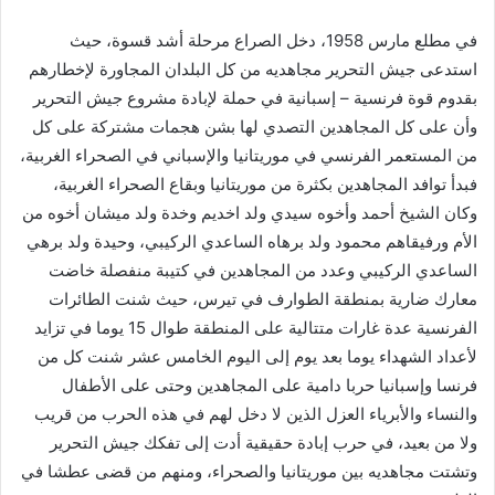
في مطلع مارس 1958، دخل الصراع مرحلة أشد قسوة، حيث
استدعى جيش التحرير مجاهديه من كل البلدان المجاورة لإخطارهم
بقدوم قوة فرنسية – إسبانية في حملة لإبادة مشروع جيش التحرير
وأن على كل المجاهدين التصدي لها بشن هجمات مشتركة على كل
من المستعمر الفرنسي في موريتانيا والإسباني في الصحراء الغربية،
فبدأ توافد المجاهدين بكثرة من موريتانيا وبقاع الصحراء الغربية،
وكان الشيخ أحمد وأخوه سيدي ولد اخديم وخدة ولد ميشان أخوه من
الأم ورفيقاهم محمود ولد برهاه الساعدي الركيبي، وحيدة ولد برهي
الساعدي الركيبي وعدد من المجاهدين في كتيبة منفصلة خاضت
معارك ضارية بمنطقة الطوارف في تيرس، حيث شنت الطائرات
الفرنسية عدة غارات متتالية على المنطقة طوال 15 يوما في تزايد
لأعداد الشهداء يوما بعد يوم إلى اليوم الخامس عشر شنت كل من
فرنسا وإسبانيا حربا دامية على المجاهدين وحتى على الأطفال
والنساء والأبرياء العزل الذين لا دخل لهم في هذه الحرب من قريب
ولا من بعيد، في حرب إبادة حقيقية أدت إلى تفكك جيش التحرير
وتشتت مجاهديه بين موريتانيا والصحراء، ومنهم من قضى عطشا في